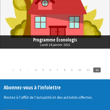
Programme Éconologis
Lundi 24 janvier 2022
«
1
4
5
6
7
8
9
10
11
12
...
Abonnez-vous à l'infolettre
Restez à l'affût de l'actualité et des activités offertes.