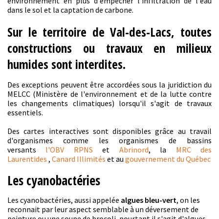
environnement en plus d'empêcher l'infiltration de l'eau
dans le sol et la captation de carbone.
Sur le territoire de Val-des-Lacs, toutes
constructions ou travaux en milieux
humides sont interdites.
Des exceptions peuvent être accordées sous la juridiction du
MELCC (Ministère de l'environnement et de la lutte contre
les changements climatiques) lorsqu'il s'agit de travaux
essentiels.
Des cartes interactives sont disponibles grâce au travail
d'organismes comme les organismes de bassins
versants
l'OBV RPNS
et
Abrinord
, la
MRC des
Laurentides
,
Canard Illimités
et au
gouvernement du Québec
Les cyanobactéries
Les cyanobactéries, aussi appelée
algues bleu-vert
, on les
reconnait par leur aspect semblable à un déversement de
peinture ou une soupe de brocoli, pourtant il s'agit d'algues...