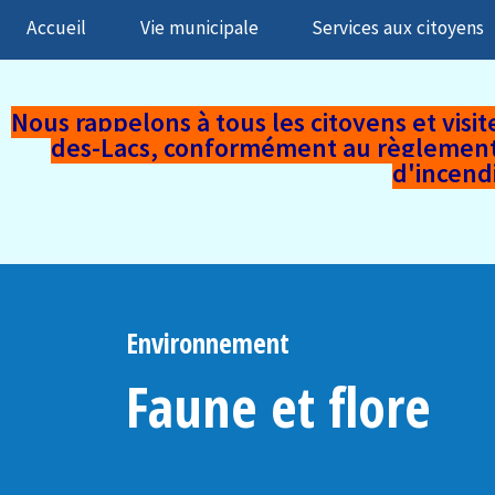
Accueil
Vie municipale
Services aux citoyens
Nous rappelons à tous les citoyens et visiteu
des-Lacs,
conformément au règlement mu
d'incend
Environnement
Faune et flore