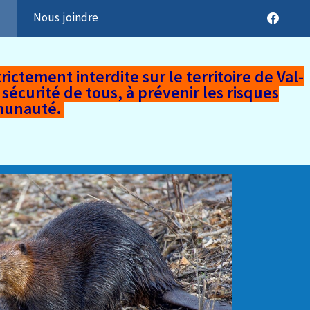
t
Nous joindre
trictement interdite sur le territoire de Val-
écurité de tous, à prévenir les risques
mmunauté.