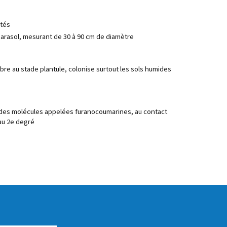
ntés
arasol, mesurant de 30 à 90 cm de diamètre
mbre au stade plantule, colonise surtout les sols humides
 des molécules appelées furanocoumarines, au contact
au 2e degré