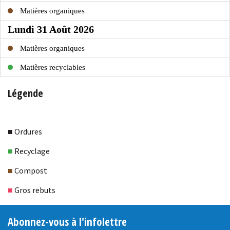
Légende
■
Ordures
■
Recyclage
■
Compost
■
Gros rebuts
Abonnez-vous à l'infolettre