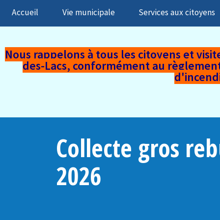
Accueil
Vie municipale
Services aux citoyens
Nous rappelons à tous les citoyens et visiteu
des-Lacs,
conformément au règlement mu
d'incend
Collecte gros re
2026