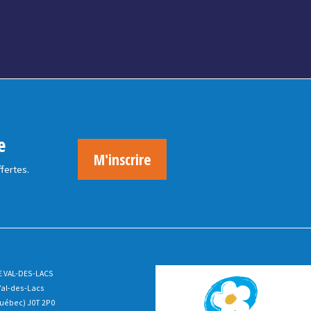
e
M'inscrire
ffertes.
E VAL-DES-LACS
Val-des-Lacs
uébec) J0T 2P0