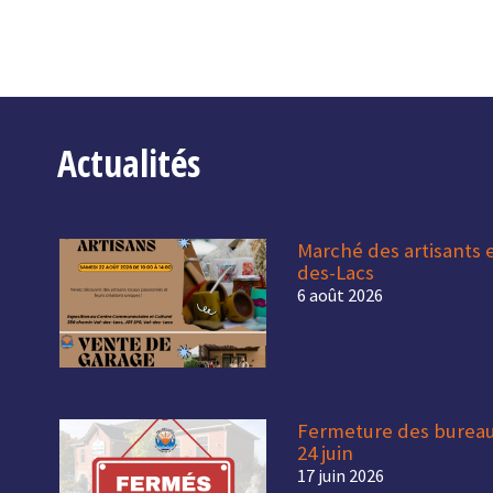
Actualités
Marché des artisants 
des-Lacs
6 août 2026
Fermeture des bureaux
24 juin
17 juin 2026