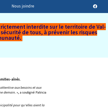
t
Nous joindre
trictement interdite sur le territoire de Val-
écurité de tous, à prévenir les risques
mmunauté.
amilles-aînés.
 attentive aux besoins et aux
omme demain.
», a souligné Patricia
cipalité pour qu'elles aient la