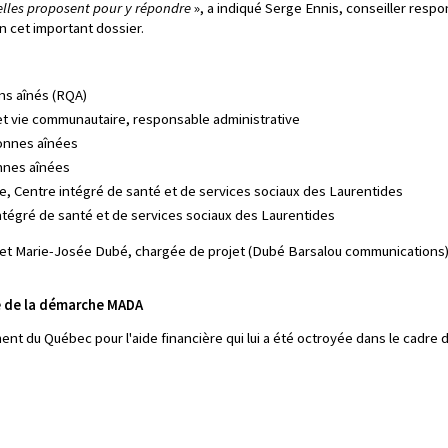
'elles proposent pour y répondre
», a indiqué Serge Ennis, conseiller resp
n cet important dossier.
ons aînés (RQA)
et vie communautaire, responsable administrative
onnes aînées
nnes aînées
, Centre intégré de santé et de services sociaux des Laurentides
ntégré de santé et de services sociaux des Laurentides
et Marie-Josée Dubé, chargée de projet (Dubé Barsalou communications)
e de la démarche MADA
nt du Québec pour l'aide financière qui lui a été octroyée dans le cadre